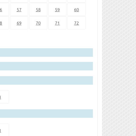
6
57
58
59
60
8
69
70
71
72
8
8