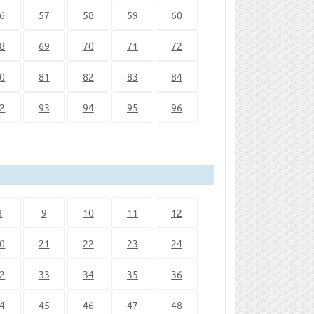
6
57
58
59
60
8
69
70
71
72
0
81
82
83
84
2
93
94
95
96
8
9
10
11
12
0
21
22
23
24
2
33
34
35
36
4
45
46
47
48