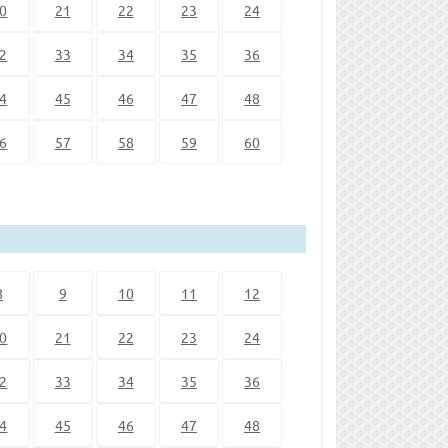
0
21
22
23
24
2
33
34
35
36
4
45
46
47
48
6
57
58
59
60
8
9
10
11
12
0
21
22
23
24
2
33
34
35
36
4
45
46
47
48