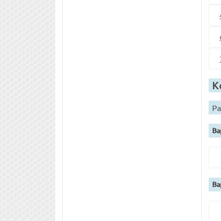
К
Ра
Ва
Ва