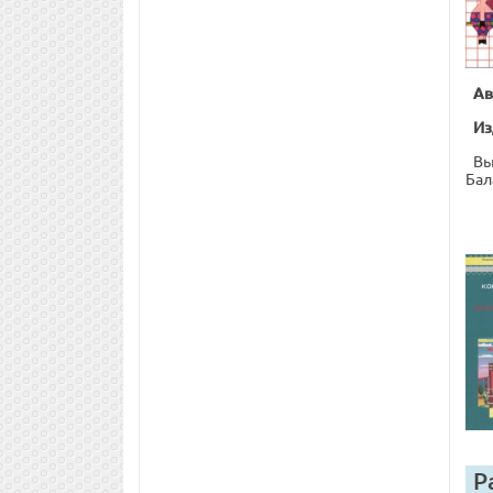
Ав
Из
Вы
Бал
Р