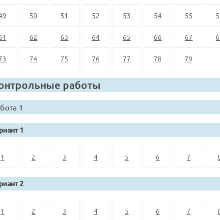
49
50
51
52
53
54
55
5
61
62
63
64
65
66
67
6
73
74
75
76
77
78
79
онтрольные работы
бота 1
риант 1
1
2
3
4
5
6
7
риант 2
1
2
3
4
5
6
7