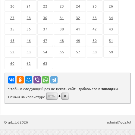
20
21
22
23
24
25
26
27
28
30
31
32
33
34
35
36
37
38
41
42
43
45
46
47
48
49
50
51
52
53
54
55
57
58
59
60
62
63
Чтобы в следующий раз не искать сайт - добавь его в
закладки
.
Нажми на клавиатуре
©
gdz.lol
2026
admin@gdz.lol