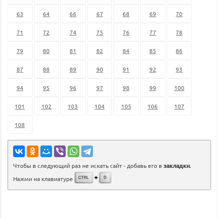
63
64
66
67
68
69
70
71
72
74
75
76
77
78
79
80
81
82
84
85
86
87
88
89
90
91
92
93
94
95
96
97
98
99
100
101
102
103
104
105
106
107
108
Чтобы в следующий раз не искать сайт - добавь его в
закладки
.
Нажми на клавиатуре