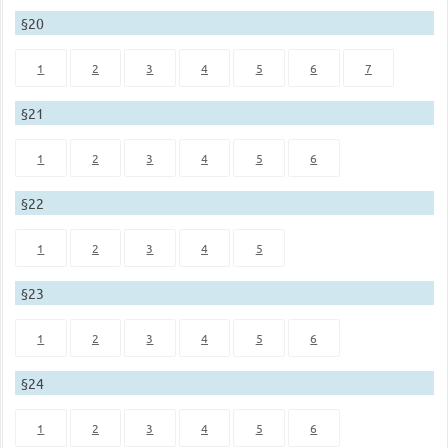
§20
1
2
3
4
5
6
7
§21
1
2
3
4
5
6
§22
1
2
3
4
5
§23
1
2
3
4
5
6
§24
1
2
3
4
5
6