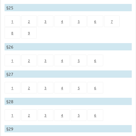
§25
1
2
3
4
5
6
7
8
9
§26
1
2
3
4
5
6
§27
1
2
3
4
5
6
§28
1
2
3
4
5
6
§29