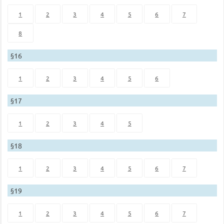
1
2
3
4
5
6
7
8
§16
1
2
3
4
5
6
§17
1
2
3
4
5
§18
1
2
3
4
5
6
7
§19
1
2
3
4
5
6
7