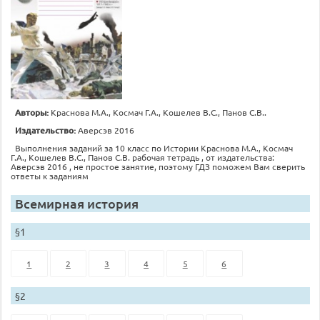
Авторы:
Краснова М.А., Космач Г.А., Кошелев В.С., Панов С.В..
Издательство:
Аверсэв 2016
Выполнения заданий за 10 класс по Истории Краснова М.А., Космач
Г.А., Кошелев В.С., Панов С.В. рабочая тетрадь , от издательства:
Аверсэв 2016 , не простое занятие, поэтому ГДЗ поможем Вам сверить
ответы к заданиям
Всемирная история
§1
1
2
3
4
5
6
§2