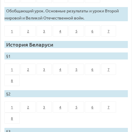
Обобщающий урок. Основные результаты и уроки Второй
мировой и Великой Отечественной войн.
1
2
3
4
5
6
7
История Беларуси
§1
1
2
3
4
5
6
7
8
§2
1
2
3
4
5
6
7
8
§3