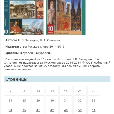
Авторы:
Н. В. Загладин, Н. А. Симония.
Издательство:
Русское слово 2014-2019
Уровень:
Углубленный уровень
Выполнения заданий за 10 класс по Истории Н. В. Загладин, Н. А.
Симония , от издательства: Русское слово 2014-2019 ФГОС Углубленный
уровень, не простое занятие, поэтому ГДЗ поможем Вам сверить
ответы к заданиям
Страницы
5
8
13
14
15
21
22
24
25
29
30
31
32
33
34
35
41
42
46
50
51