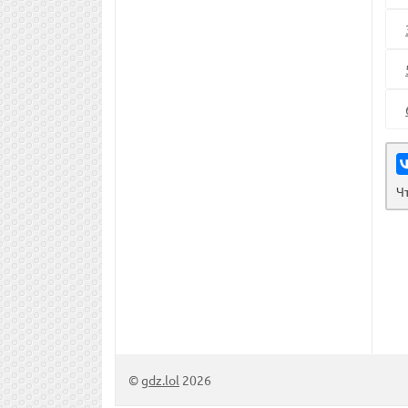
Ч
©
gdz.lol
2026