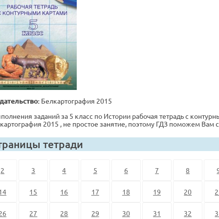
дательство:
Белкартография 2015
полнения заданий за 5 класс по Истории рабочая тетрадь с контурны
картография 2015 , не простое занятие, поэтому ГДЗ поможем Вам 
траницы тетради
2
3
4
5
6
7
8
14
15
16
17
18
19
20
2
26
27
28
29
30
31
32
3