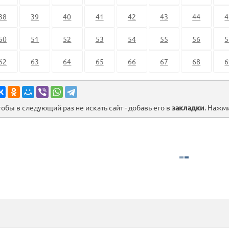
38
39
40
41
42
43
44
4
50
51
52
53
54
55
56
5
62
63
64
65
66
67
68
6
тобы в следующий раз не искать сайт - добавь его в
закладки
. Нажм