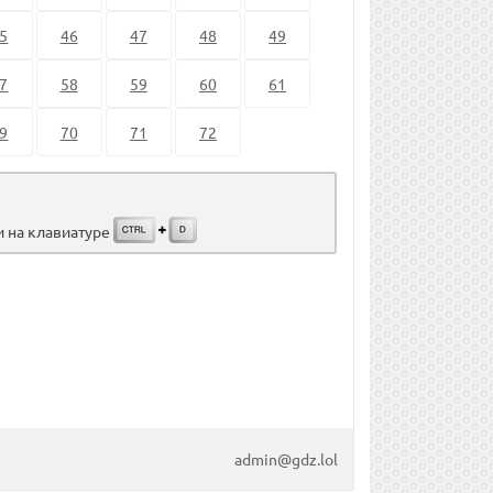
5
46
47
48
49
7
58
59
60
61
9
70
71
72
и на клавиатуре
admin@gdz.lol