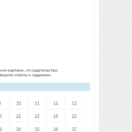
ми картами , от издательства:
сверить ответы к заданиям
9
10
11
12
13
1
22
23
24
25
3
34
35
36
37