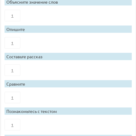
Объясните значение слов
1
Опишите
1
Составьте рассказ
1
Сравните
1
Познакомьтесь с текстом
1