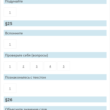
Подумайте
1
§25
Вспомните
1
Проверьте себя (вопросы)
1
2
3
4
5
Познакомьтесь с текстом
1
§26
Объясните значение слов