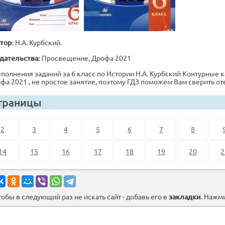
тор:
Н.А. Курбский.
дательства:
Просвещение, Дрофа 2021
полнения заданий за 6 класс по Истории Н.А. Курбский Контурные ка
фа 2021 , не простое занятие, поэтому ГДЗ поможем Вам сверить о
траницы
2
3
4
5
6
7
8
14
15
16
17
18
19
20
2
тобы в следующий раз не искать сайт - добавь его в
закладки
. Нажм