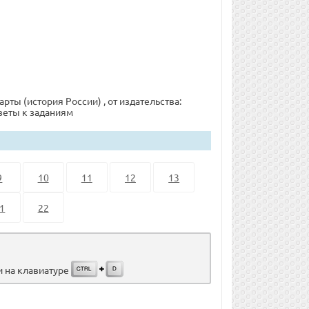
рты (история России) , от издательства:
тветы к заданиям
9
10
11
12
13
1
22
и на клавиатуре