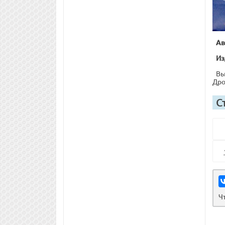
Ав
Из
Вы
Дро
С
Ч