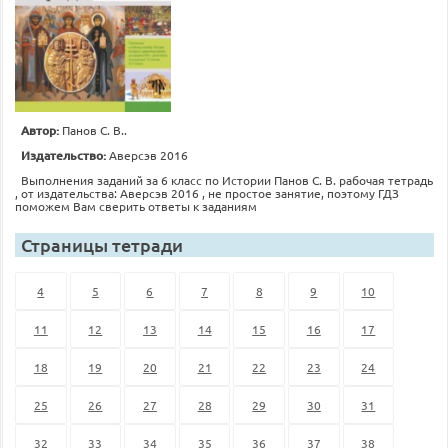
Автор:
Панов С. В..
Издательство:
Аверсэв 2016
Выполнения заданий за 6 класс по Истории Панов С. В. рабочая тетрадь
, от издательства: Аверсэв 2016 , не простое занятие, поэтому ГДЗ
поможем Вам сверить ответы к заданиям
Страницы тетради
4
5
6
7
8
9
10
11
12
13
14
15
16
17
18
19
20
21
22
23
24
25
26
27
28
29
30
31
32
33
34
35
36
37
38