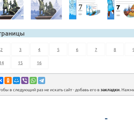
траницы
2
3
4
5
6
7
8
14
15
16
тобы в следующий раз не искать сайт - добавь его в
закладки
. Нажм