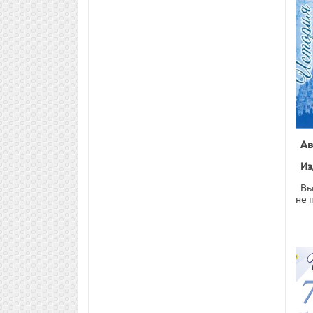
Ав
Из
Вы
не 