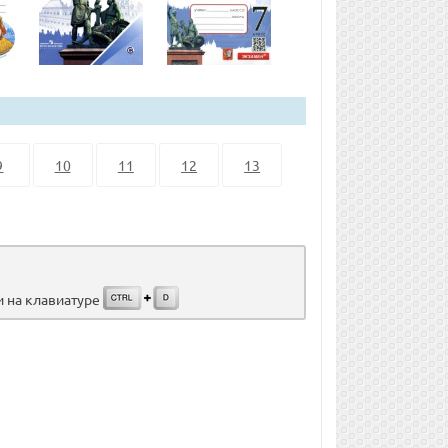
9
10
11
12
13
и на клавиатуре