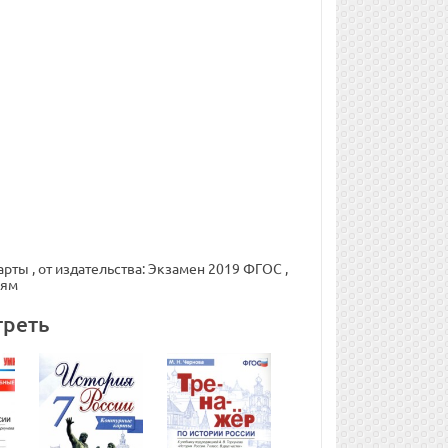
рты , от издательства: Экзамен 2019 ФГОС ,
иям
треть