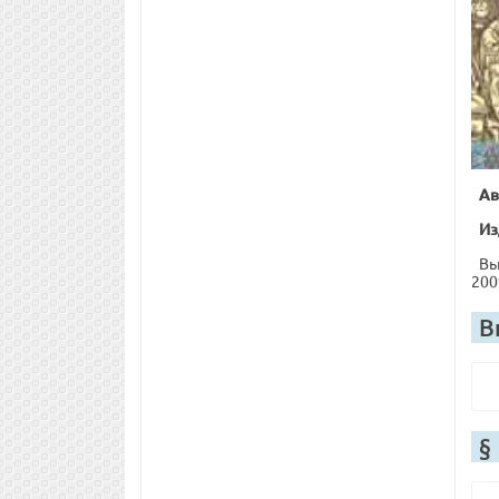
Ав
Из
Вы
200
В
§