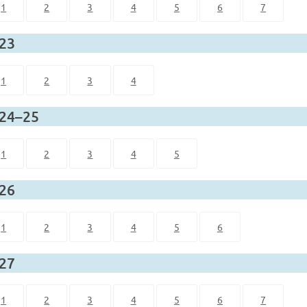
1
2
3
4
5
6
7
 23
1
2
3
4
 24–25
1
2
3
4
5
 26
1
2
3
4
5
6
 27
1
2
3
4
5
6
7