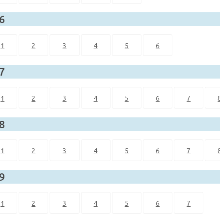
 6
1
2
3
4
5
6
 7
1
2
3
4
5
6
7
 8
1
2
3
4
5
6
7
 9
1
2
3
4
5
6
7