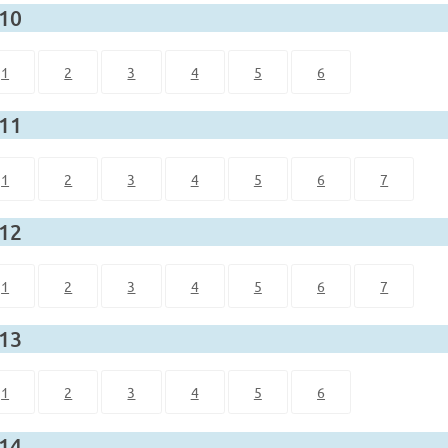
 10
1
2
3
4
5
6
 11
1
2
3
4
5
6
7
 12
1
2
3
4
5
6
7
 13
1
2
3
4
5
6
 14