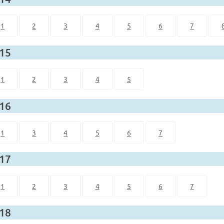
1
2
3
4
5
6
7
 15
1
2
3
4
5
 16
1
3
4
5
6
7
 17
1
2
3
4
5
6
7
 18