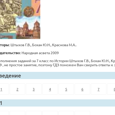
торы:
Штыхов Г.В., Бохан Ю.Н., Краснова М.А..
дательство:
Народная асвета 2009
полнения заданий за 7 класс по Истории Штыхов Г.В., Бохан Ю.Н., Кр
9 , не простое занятие, поэтому ГДЗ поможем Вам сверить ответы к
ведение
1
2
3
4
5
6
7
 1