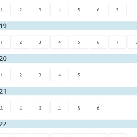
1
2
3
4
5
6
7
 19
1
2
3
4
5
6
7
 20
1
2
3
4
5
 21
1
2
3
4
5
6
 22