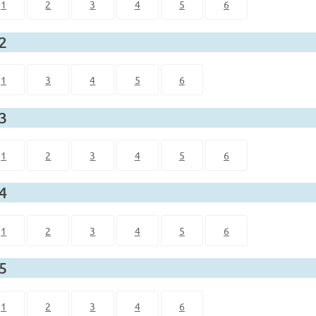
1
2
3
4
5
6
 2
1
3
4
5
6
 3
1
2
3
4
5
6
 4
1
2
3
4
5
6
 5
1
2
3
4
6