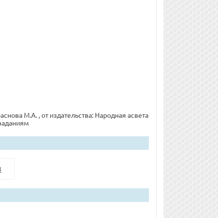
аснова М.А. , от издательства: Народная асвета
 заданиям
8