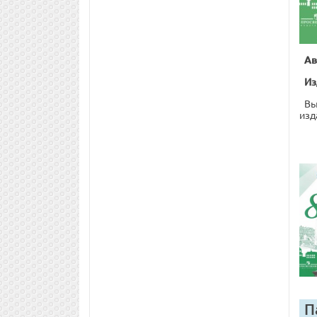
Ав
Из
Вы
изд
П