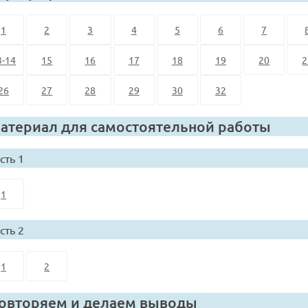
1
2
3
4
5
6
7
3-14
15
16
17
18
19
20
2
26
27
28
29
30
32
атериал для самостоятельной работы
сть 1
1
сть 2
1
2
овторяем и делаем выводы