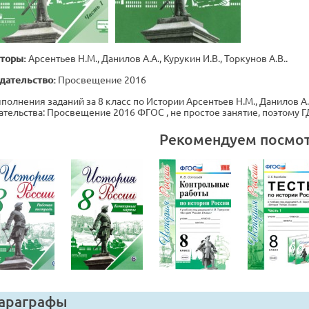
торы:
Арсентьев Н.М., Данилов А.А., Курукин И.В., Торкунов А.В..
дательство:
Просвещение 2016
полнения заданий за 8 класс по Истории Арсентьев Н.М., Данилов А.А.,
ательства: Просвещение 2016 ФГОС , не простое занятие, поэтому 
Рекомендуем посмо
араграфы