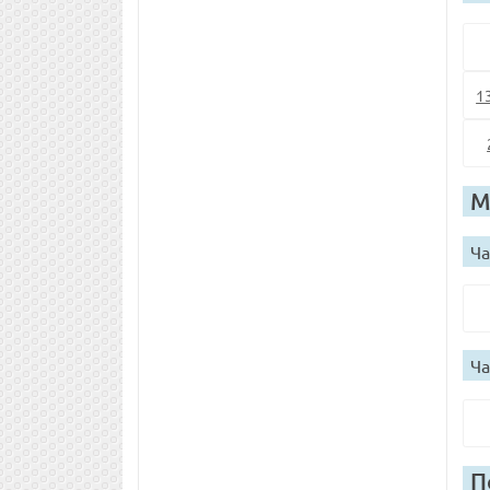
1
М
Ча
Ча
П