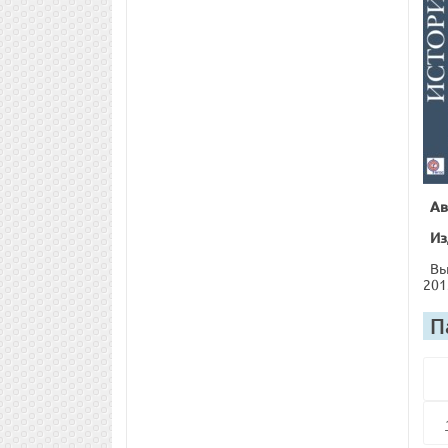
Ав
Из
Вы
201
П