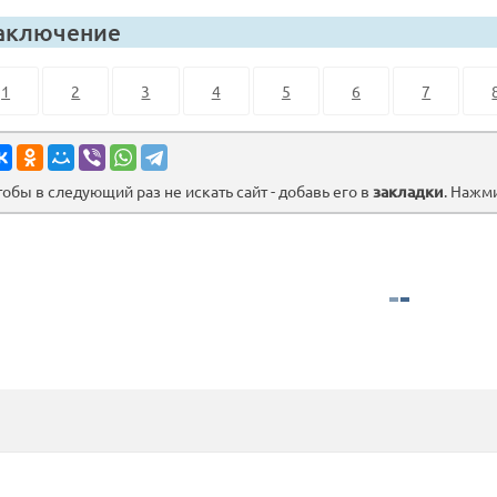
аключение
1
2
3
4
5
6
7
тобы в следующий раз не искать сайт - добавь его в
закладки
. Нажм