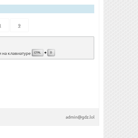
8
9
и на клавиатуре
admin@gdz.lol