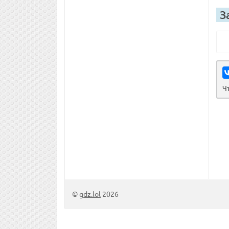
З
Ч
©
gdz.lol
2026