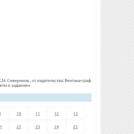
.М. Северинов , от издательства: Вентана-граф
веты к заданиям
9
10
11
12
13
1
22
23
24
25