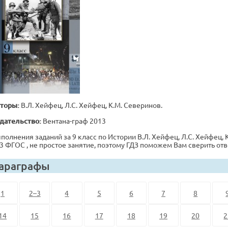
торы:
В.Л. Хейфец, Л.С. Хейфец, К.М. Северинов.
дательство:
Вентана-граф 2013
полнения заданий за 9 класс по Истории В.Л. Хейфец, Л.С. Хейфец, К
3 ФГОС , не простое занятие, поэтому ГДЗ поможем Вам сверить от
араграфы
1
2–3
4
5
6
7
8
14
15
16
17
18
19
20
2