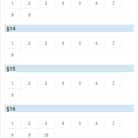
1
2
3
4
5
6
7
8
9
§14
1
2
3
4
5
6
7
8
§15
1
2
3
4
5
6
7
8
§16
1
2
3
4
5
6
7
8
9
10