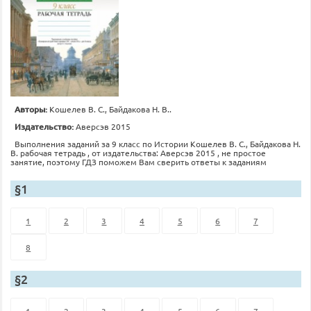
Авторы:
Кошелев В. С., Байдакова Н. В..
Издательство:
Аверсэв 2015
Выполнения заданий за 9 класс по Истории Кошелев В. С., Байдакова Н.
В. рабочая тетрадь , от издательства: Аверсэв 2015 , не простое
занятие, поэтому ГДЗ поможем Вам сверить ответы к заданиям
§1
1
2
3
4
5
6
7
8
§2
1
2
3
4
5
6
7