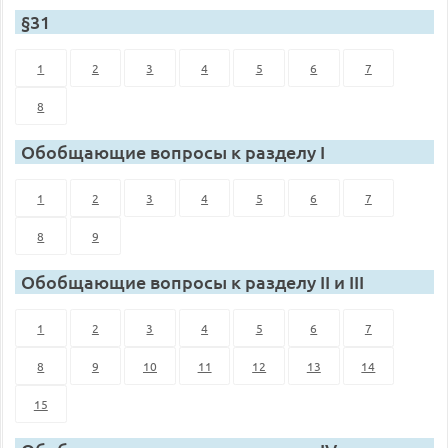
§31
1
2
3
4
5
6
7
8
Обобщающие вопросы к разделу I
1
2
3
4
5
6
7
8
9
Обобщающие вопросы к разделу II и III
1
2
3
4
5
6
7
8
9
10
11
12
13
14
15