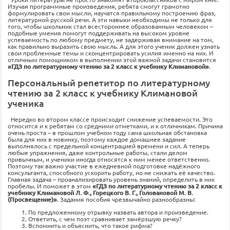
Изучая программные произведения, ребята смогут грамотно
формулировать свои мысли, научатся правильному построению фраз,
литературной русской речи. А эти навыки необходимы не только для
того, чтобы школьник стал всестороннее образованным человеком –
подобные умения помогут поддерживать на высоком уровне
успеваемость по любому предмету, не задерживая внимание на том,
как правильно выразить свою мысль. А для этого ученик должен узнать
свои проблемные темы и сконцентрировать усилия именно на них. И
отличным помощником в выполнении этой важной задачи становится
«ГДЗ по литературному чтению за 2 класс к учебнику Климановой»
.
Персональный репетитор по литературному
чтению за 2 класс к учебнику Климановой
ученика
Нередко во втором классе происходит снижение успеваемости. Это
относится и к ребятам со средними отметками, и к отличникам. Причина
очень проста – в прошлом учебном году сама школьная обстановка
была для них в новинку, поэтому каждое домашнее задание
выполнялось с предельной концентрацией времени и сил. А теперь
любые упражнения, даже контрольные работы, стали делом
привычным, и ученики иногда относятся к ним менее ответственно.
Поэтому так важно участие в ежедневной подготовке надёжного
консультанта, способного ускорить работу, но не снижать её качество.
Главная задача – проанализировать уровень знаний, определить в них
пробелы. И поможет в этом
«ГДЗ по литературному чтению за 2 класс к
учебнику Климановой Л. Ф., Горецкого В. Г., Головановой М. В.
(Просвещение)»
. Задания пособия чрезвычайно разнообразны:
По предложенному отрывку назвать автора и произведение.
Ответить, с чем поэт сравнивает замёрзшую речку?
Вспомнить и объяснить, что такое рифма?