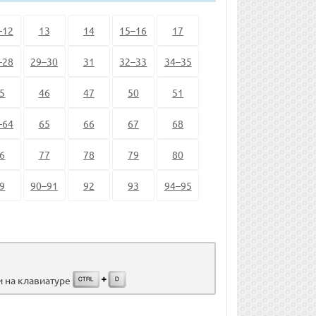
–12
13
14
15–16
17
–28
29–30
31
32–33
34–35
5
46
47
50
51
–64
65
66
67
68
6
77
78
79
80
9
90–91
92
93
94–95
и на клавиатуре