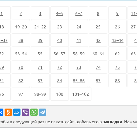
1
2
3
4–5
6–7
8
9
11
18
19–20
21–22
23
24
25
26
27
6–37
38
39
40
41
42
43–44
4
52
53–54
55
56–57
58–59
60–61
62
63
69
70
71
72
73
74
75
7
81
82
83
84
85–86
87
88
8
96
97
98–99
100
101–102
тобы в следующий раз не искать сайт - добавь его в
закладки
. Нажм