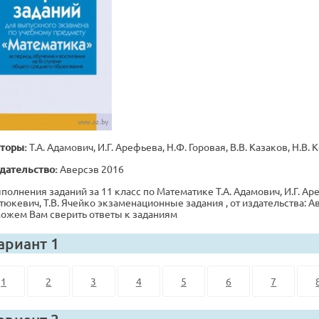
торы:
Т.А. Адамович, И.Г. Арефьева, Н.Ф. Горовая, В.В. Казаков, Н.В. 
дательство:
Аверсэв 2016
полнения заданий за 11 класс по Математике Т.А. Адамович, И.Г. Ареф
тюкевич, Т.В. Ячейко экзаменационные задания , от издательства: Ав
ожем Вам сверить ответы к заданиям
ариант 1
1
2
3
4
5
6
7