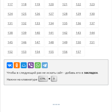
117
118
119
120
121
122
123
124
125
126
127
128
129
130
131
132
133
134
135
136
137
138
139
140
141
142
143
144
145
146
147
148
149
150
151
152
153
154
155
156
157
Чтобы в следующий раз не искать сайт - добавь его в
закладки
.
Нажми на клавиатуре