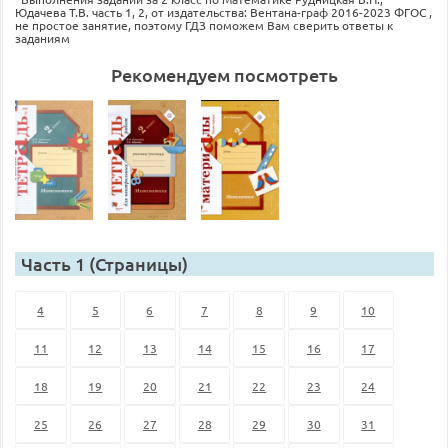
Юдачева Т.В. часть 1, 2, от издательства: Вентана-граф 2016-2023 ФГОС ,
не простое занятие, поэтому ГДЗ поможем Вам сверить ответы к
заданиям
Рекомендуем посмотреть
Часть 1 (Страницы)
4
5
6
7
8
9
10
11
12
13
14
15
16
17
18
19
20
21
22
23
24
25
26
27
28
29
30
31