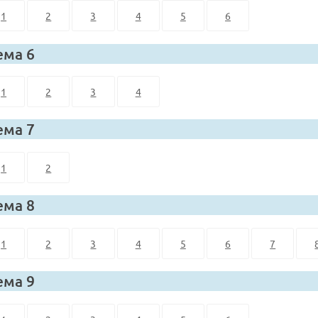
1
2
3
4
5
6
ема 6
1
2
3
4
ема 7
1
2
ема 8
1
2
3
4
5
6
7
ема 9