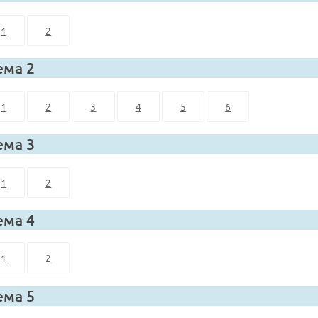
1
2
ема 2
1
2
3
4
5
6
ема 3
1
2
ема 4
1
2
ема 5