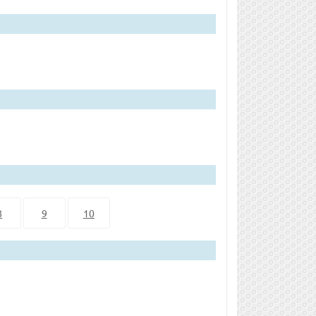
8
9
10