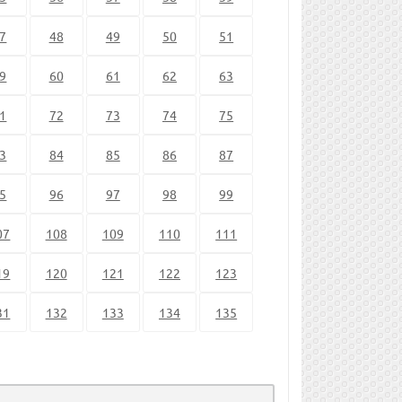
7
48
49
50
51
9
60
61
62
63
1
72
73
74
75
3
84
85
86
87
5
96
97
98
99
07
108
109
110
111
19
120
121
122
123
31
132
133
134
135