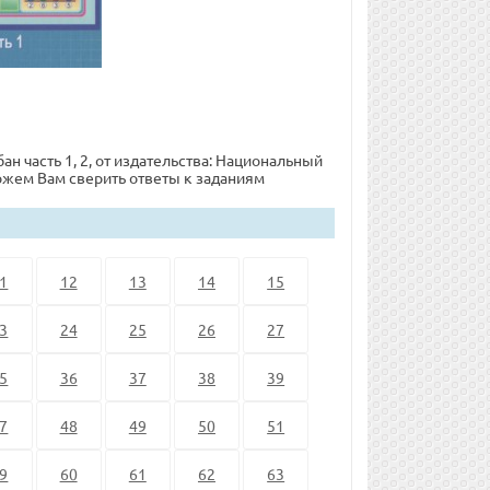
ан часть 1, 2, от издательства: Национальный
можем Вам сверить ответы к заданиям
1
12
13
14
15
3
24
25
26
27
5
36
37
38
39
7
48
49
50
51
9
60
61
62
63