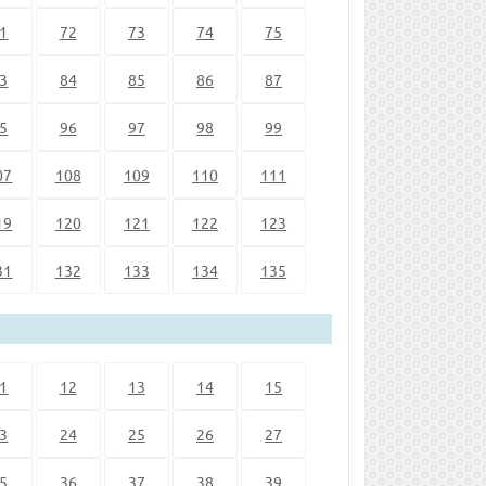
1
72
73
74
75
3
84
85
86
87
5
96
97
98
99
07
108
109
110
111
19
120
121
122
123
31
132
133
134
135
1
12
13
14
15
3
24
25
26
27
5
36
37
38
39