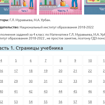
торы:
Г.Л. Муравьева, М.А. Урбан.
дательство:
Национальный институт образования 2018-2022
полнения заданий за 4 класс по Математике Г.Л. Муравьева, М.А. Урб
титут образования 2018-2022 , не простое занятие, поэтому ГДЗ по
асть 1. Страницы учебника
4
5
6
7
8
9
10
1
16
17
18
19
20
21
22
2
28
29
30
31
32
33
34
3
40
41
42
43
44
45
46
4
52
53
54
55
56
57
58
5