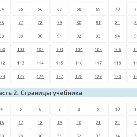
64
65
66
67
68
69
70
7
76
77
78
79
80
81
82
8
88
89
90
91
92
93
94
9
100
101
102
103
104
105
106
1
112
113
114
115
116
117
118
1
124
125
126
127
128
129
130
1
асть 2. Страницы учебника
4
5
6
7
8
9
10
1
16
17
18
19
20
21
22
2
28
29
30
31
32
33
34
3