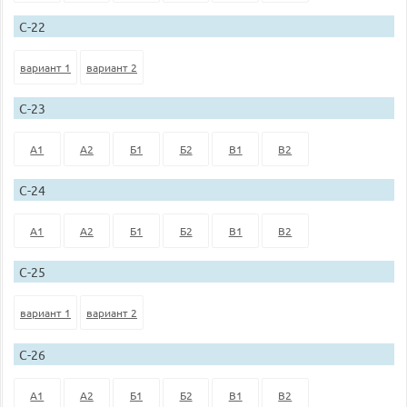
С-22
вариант 1
вариант 2
С-23
А1
А2
Б1
Б2
В1
В2
С-24
А1
А2
Б1
Б2
В1
В2
С-25
вариант 1
вариант 2
С-26
А1
А2
Б1
Б2
В1
В2