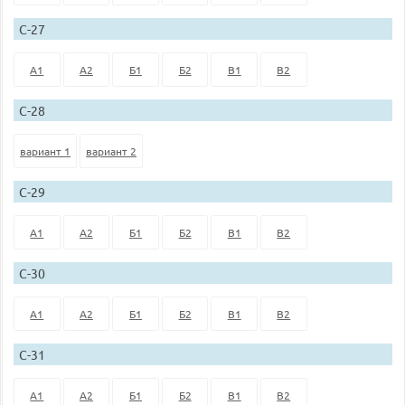
С-27
А1
А2
Б1
Б2
В1
В2
С-28
вариант 1
вариант 2
С-29
А1
А2
Б1
Б2
В1
В2
С-30
А1
А2
Б1
Б2
В1
В2
С-31
А1
А2
Б1
Б2
В1
В2