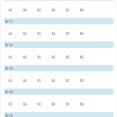
А1
А2
Б1
Б2
В1
В2
К-11
А1
А2
Б1
Б2
В1
В2
К-12
А1
А2
Б1
Б2
В1
В2
К-13
А1
А2
Б1
Б2
В1
В2
К-14
А1
А2
Б1
Б2
В1
В2
К-15