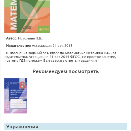
Автор:
Истомина Н.Б..
Издательство:
Ассоциация 21 век 2015
Выполнения заданий за 6 класс по Математике Истомина Н.Б. , от
издательства: Ассоциация 21 век 2015 ФГОС , не простое занятие,
поэтому ГДЗ поможем Вам сверить ответы к заданиям
Рекомендуем посмотреть
Упражнения