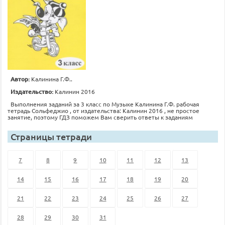
Автор:
Калинина Г.Ф..
Издательство:
Калинин 2016
Выполнения заданий за 3 класс по Музыке Калинина Г.Ф. рабочая
тетрадь Сольфеджио , от издательства: Калинин 2016 , не простое
занятие, поэтому ГДЗ поможем Вам сверить ответы к заданиям
Страницы тетради
7
8
9
10
11
12
13
14
15
16
17
18
19
20
21
22
23
24
25
26
27
28
29
30
31