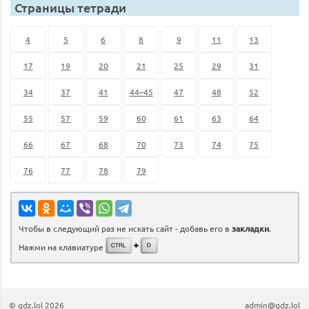
Страницы тетради
4
5
6
8
9
11
13
17
19
20
21
25
29
31
34
37
41
44–45
47
48
52
55
57
59
60
61
63
64
66
67
68
70
73
74
75
76
77
78
79
Чтобы в следующий раз не искать сайт - добавь его в
закладки
.
Нажми на клавиатуре