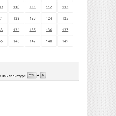
09
110
111
112
113
21
122
123
124
125
33
134
135
136
137
45
146
147
148
149
и на клавиатуре