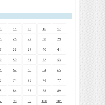
3
14
15
16
17
5
26
27
28
29
7
38
39
40
41
9
50
51
52
53
1
62
63
64
65
3
74
75
76
77
5
86
87
88
89
7
98
99
100
101