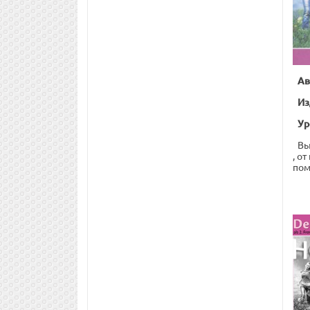
Ав
Из
Ур
Вы
, о
пом