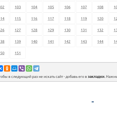
102
103
104
105
106
107
108
1
114
115
116
117
118
119
120
1
126
127
128
129
130
131
132
1
138
139
140
141
142
143
144
1
150
151
тобы в следующий раз не искать сайт - добавь его в
закладки
. Нажм