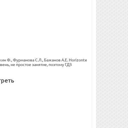
н Ф., Фурманова С.Л., Бажанов А.Е. Horizonte
ень, не простое занятие, поэтому ГДЗ
треть