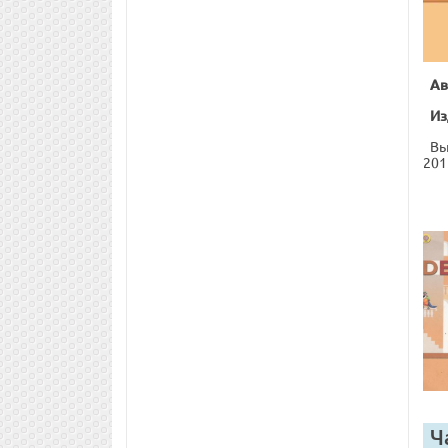
Ав
Из
Вы
201
Ч