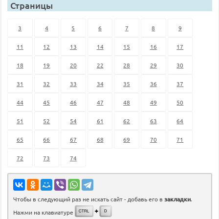
Страницы
3
4
5
6
7
8
9
11
12
13
14
15
16
17
18
19
20
22
28
29
30
31
32
33
34
35
36
37
44
45
46
47
48
49
50
51
52
54
61
62
63
64
65
66
67
68
69
70
71
72
73
74
Чтобы в следующий раз не искать сайт - добавь его в
закладки
.
Нажми на клавиатуре