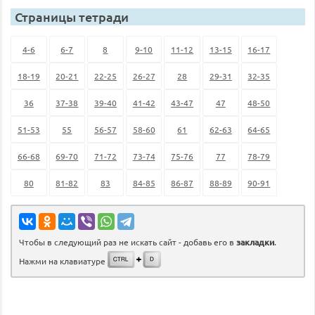
Страницы тетради
4-6
6-7
8
9-10
11-12
13-15
16-17
18-19
20-21
22-25
26-27
28
29-31
32-35
36
37-38
39-40
41-42
43-47
47
48-50
51-53
55
56-57
58-60
61
62-63
64-65
66-68
69-70
71-72
73-74
75-76
77
78-79
80
81-82
83
84-85
86-87
88-89
90-91
Чтобы в следующий раз не искать сайт - добавь его в
закладки
.
Нажми на клавиатуре