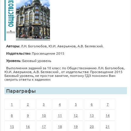
Авторы:
Л.Н. Боголюбов, Ю.И. Аверьянов, А.В. Белявский.
Издательство:
Просвещение 2015
Уровень:
Базовый уровень
Выполнения заданий за 10 класс по Обществознанию Л.Н. Боголюбов,
Ю.И. Аверьянов, А.В. Белявский , от издательства: Просвещение 2015
Базовый уровень, не простое занятие, поэтому ГДЗ поможем Вам
сверить ответы к заданиям
Параграфы
1
2
3
4
5
6
7
8
9
10
11
12
13
14
15
16
17
18
19
20
21