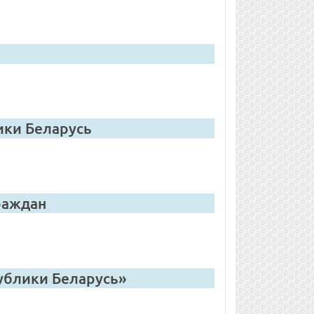
ики Беларусь
раждан
ублики Беларусь»