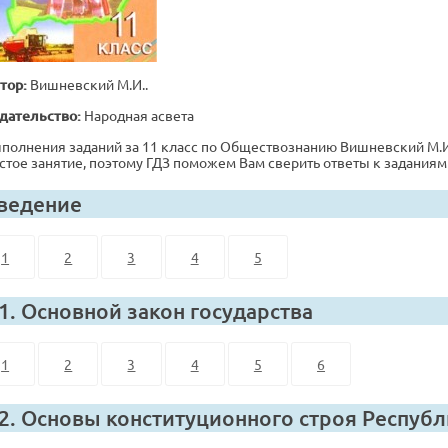
тор:
Вишневский М.И..
дательство:
Народная асвета
полнения заданий за 11 класс по Обществознанию Вишневский М.И. ,
стое занятие, поэтому ГДЗ поможем Вам сверить ответы к заданиям
ведение
1
2
3
4
5
 1. Основной закон государства
1
2
3
4
5
6
 2. Основы конституционного строя Респуб