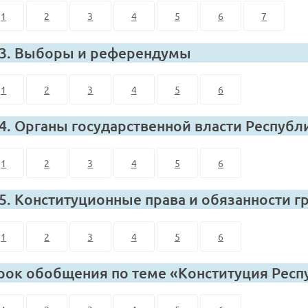
1
2
3
4
5
6
7
 3. Выборы и референдумы
1
2
3
4
5
6
 4. Органы государственной власти Республ
1
2
3
4
5
6
 5. Конституционные права и обязанности г
1
2
3
4
5
6
рок обобщения по теме «Конституция Респ