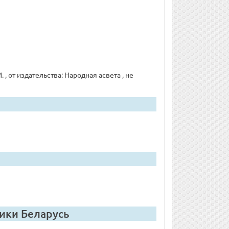
 от издательства: Народная асвета , не
лики Беларусь