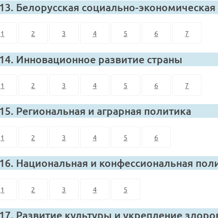
 13. Белорусская социально-экономическая
1
2
3
4
5
6
7
 14. Инновационное развитие страны
1
2
3
4
5
6
7
 15. Региональная и аграрная политика
1
2
3
4
5
6
 16. Национальная и конфессиональная пол
1
2
3
4
5
 17. Развитие культуры и укрепление здоро