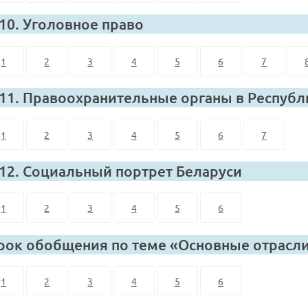
 10. Уголовное право
1
2
3
4
5
6
7
 11. Правоохранительные органы в Республ
1
2
3
4
5
6
7
 12. Социальный портрет Беларуси
1
2
3
4
5
6
рок обобщения по теме «Основные отрасли
1
2
3
4
5
6