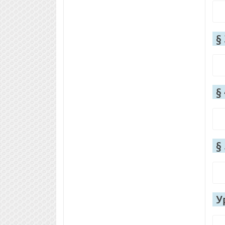
§
§
§
У