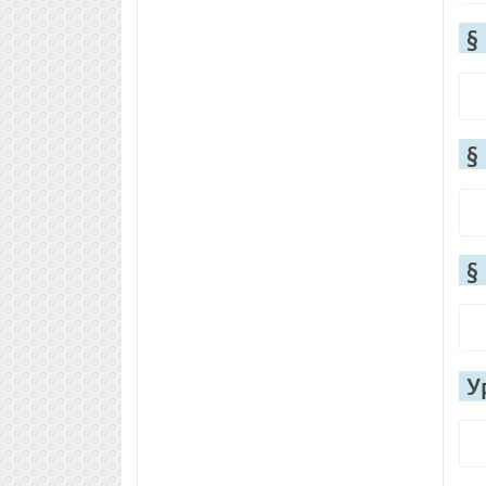
§
§
§
У