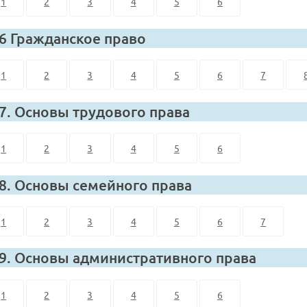
1
2
3
4
5
6
 6 Гражданское право
1
2
3
4
5
6
7
 7. Основы трудового права
1
2
3
4
5
6
 8. Основы семейного права
1
2
3
4
5
6
7
 9. Основы административного права
1
2
3
4
5
6