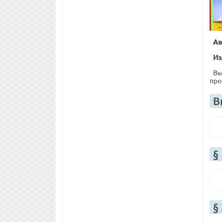
Ав
Из
Вы
про
В
§
§