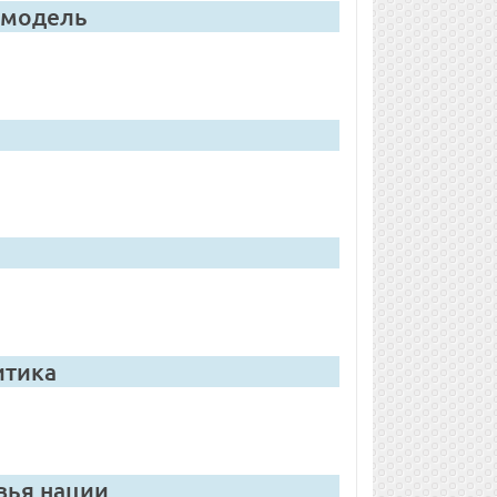
 модель
итика
вья нации