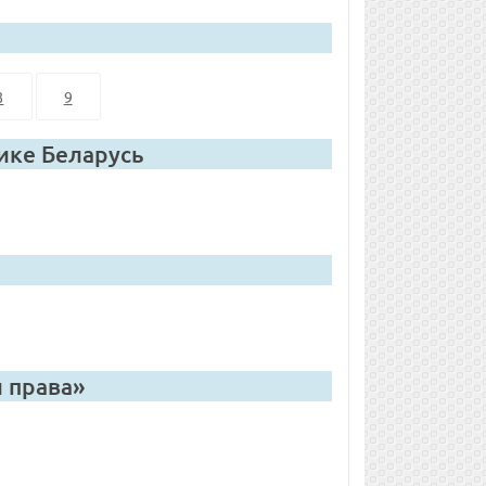
8
9
ике Беларусь
 права»