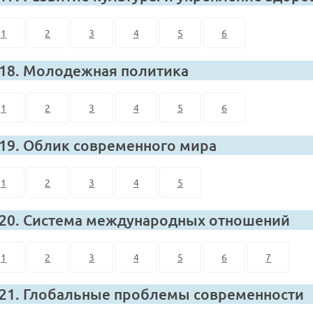
1
2
3
4
5
6
 18. Молодежная политика
1
2
3
4
5
6
 19. Облик современного мира
1
2
3
4
5
 20. Система международных отношений
1
2
3
4
5
6
7
 21. Глобальные проблемы современности