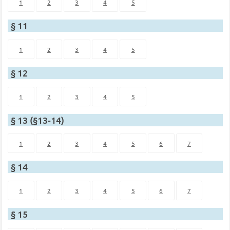
1
2
3
4
5
§ 11
1
2
3
4
5
§ 12
1
2
3
4
5
§ 13 (§13-14)
1
2
3
4
5
6
7
§ 14
1
2
3
4
5
6
7
§ 15