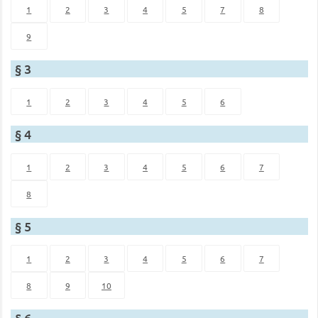
1
2
3
4
5
7
8
9
§ 3
1
2
3
4
5
6
§ 4
1
2
3
4
5
6
7
8
§ 5
1
2
3
4
5
6
7
8
9
10
§ 6