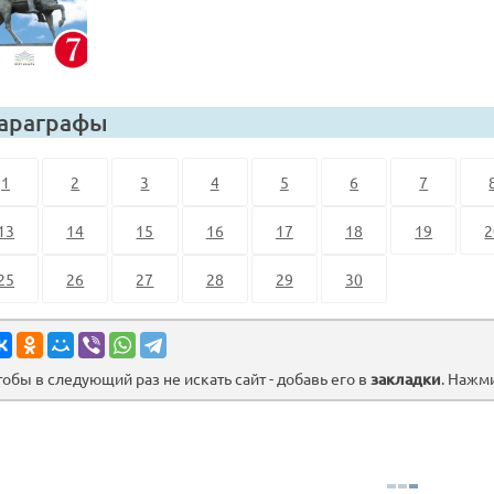
араграфы
1
2
3
4
5
6
7
13
14
15
16
17
18
19
2
25
26
27
28
29
30
тобы в следующий раз не искать сайт - добавь его в
закладки
. Нажм