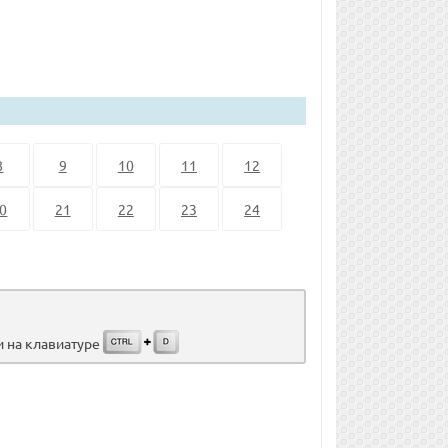
8
9
10
11
12
0
21
22
23
24
и на клавиатуре