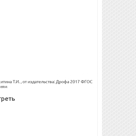
тина Т.И. , от издательства: Дрофа 2017 ФГОС
ниям
треть