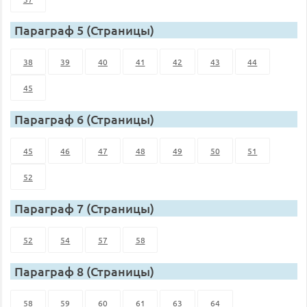
Параграф 5 (Страницы)
38
39
40
41
42
43
44
45
Параграф 6 (Страницы)
45
46
47
48
49
50
51
52
Параграф 7 (Страницы)
52
54
57
58
Параграф 8 (Страницы)
58
59
60
61
63
64