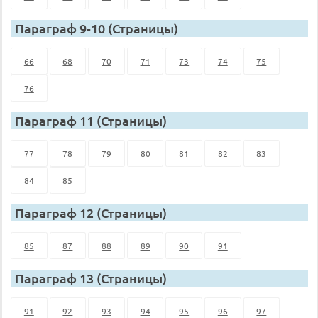
Параграф 9-10 (Страницы)
66
68
70
71
73
74
75
76
Параграф 11 (Страницы)
77
78
79
80
81
82
83
84
85
Параграф 12 (Страницы)
85
87
88
89
90
91
Параграф 13 (Страницы)
91
92
93
94
95
96
97