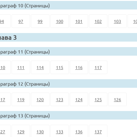
раграф 10 (Страницы)
94
97
99
100
101
102
103
1
лава 3
раграф 11 (Страницы)
110
111
114
115
116
117
раграф 12 (Страницы)
117
119
120
123
124
125
126
раграф 13 (Страницы)
127
129
130
133
136
137