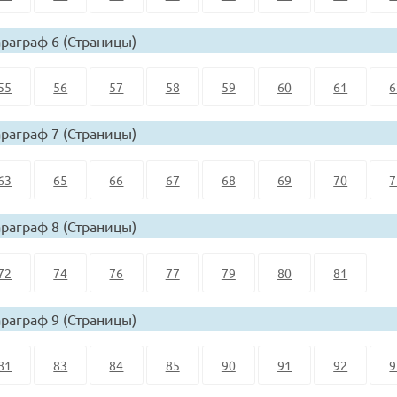
раграф 6 (Страницы)
55
56
57
58
59
60
61
6
раграф 7 (Страницы)
63
65
66
67
68
69
70
7
раграф 8 (Страницы)
72
74
76
77
79
80
81
раграф 9 (Страницы)
81
83
84
85
90
91
92
9