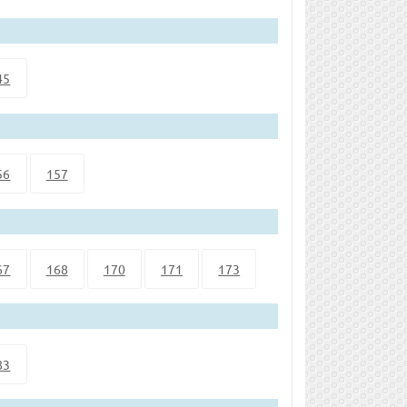
45
56
157
67
168
170
171
173
83