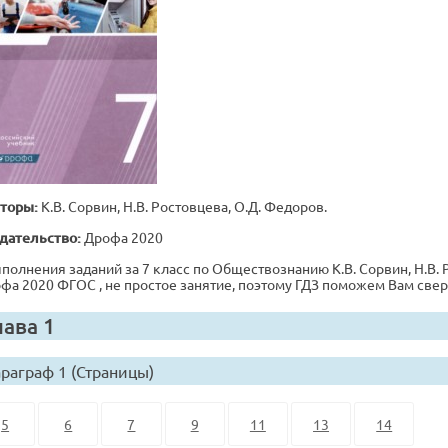
торы:
К.В. Сорвин, Н.В. Ростовцева, О.Д. Федоров.
дательство:
Дрофа 2020
полнения заданий за 7 класс по Обществознанию К.В. Сорвин, Н.В. Р
фа 2020 ФГОС , не простое занятие, поэтому ГДЗ поможем Вам свер
лава 1
раграф 1 (Страницы)
5
6
7
9
11
13
14