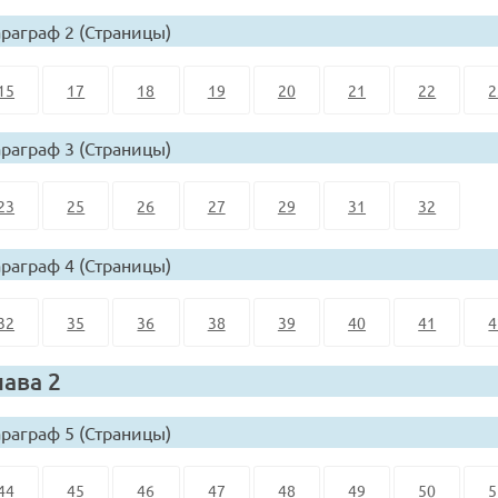
раграф 2 (Страницы)
15
17
18
19
20
21
22
2
раграф 3 (Страницы)
23
25
26
27
29
31
32
раграф 4 (Страницы)
32
35
36
38
39
40
41
4
лава 2
раграф 5 (Страницы)
44
45
46
47
48
49
50
5