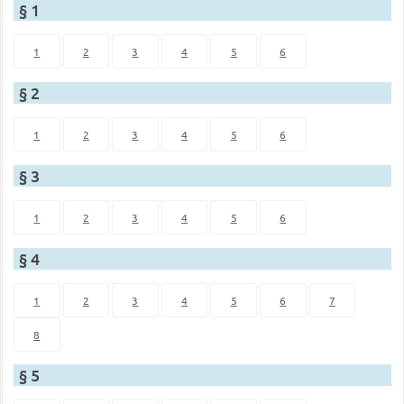
§ 1
1
2
3
4
5
6
§ 2
1
2
3
4
5
6
§ 3
1
2
3
4
5
6
§ 4
1
2
3
4
5
6
7
8
§ 5