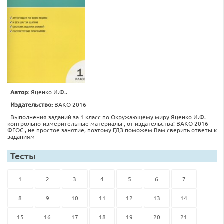
Автор:
Яценко И.Ф..
Издательство:
ВАКО 2016
Выполнения заданий за 1 класс по Окружающему миру Яценко И.Ф.
контрольно-измерительные материалы , от издательства: ВАКО 2016
ФГОС , не простое занятие, поэтому ГДЗ поможем Вам сверить ответы к
заданиям
Тесты
1
2
3
4
5
6
7
8
9
10
11
12
13
14
15
16
17
18
19
20
21