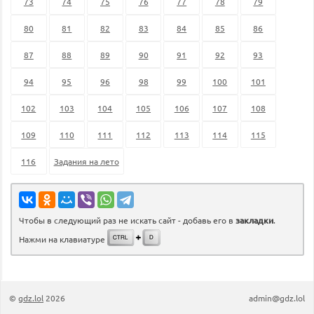
73
74
75
76
77
78
79
80
81
82
83
84
85
86
87
88
89
90
91
92
93
94
95
96
98
99
100
101
102
103
104
105
106
107
108
109
110
111
112
113
114
115
116
Задания на лето
Чтобы в следующий раз не искать сайт - добавь его в
закладки
.
Нажми на клавиатуре
©
gdz.lol
2026
admin@gdz.lol