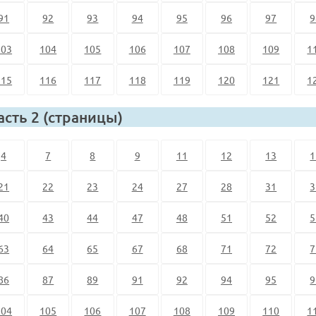
91
92
93
94
95
96
97
9
103
104
105
106
107
108
109
1
115
116
117
118
119
120
121
1
асть 2 (страницы)
4
7
8
9
11
12
13
1
21
22
23
24
27
28
31
3
40
43
44
47
48
51
52
5
63
64
65
67
68
71
72
7
86
87
89
91
92
94
95
9
104
105
106
107
108
109
110
1