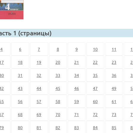
асть 1 (страницы)
4
6
7
8
9
10
11
1
17
18
19
20
21
22
23
2
30
31
32
33
34
35
36
3
42
43
44
45
46
47
49
5
55
56
57
58
59
60
61
6
67
68
69
70
71
72
73
7
79
80
81
82
83
84
85
8