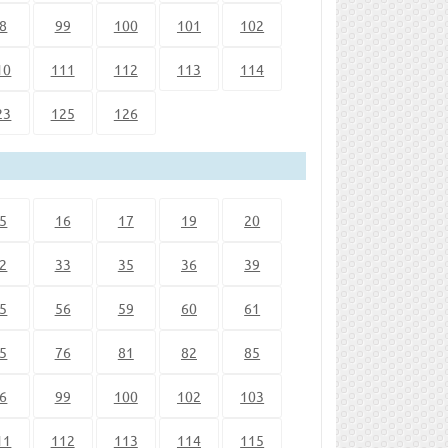
8
99
100
101
102
10
111
112
113
114
23
125
126
5
16
17
19
20
2
33
35
36
39
5
56
59
60
61
5
76
81
82
85
6
99
100
102
103
11
112
113
114
115