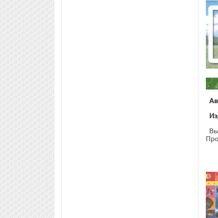
Ав
Из
Вы
Про