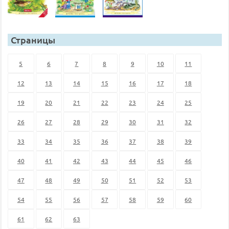
Страницы
5
6
7
8
9
10
11
12
13
14
15
16
17
18
19
20
21
22
23
24
25
26
27
28
29
30
31
32
33
34
35
36
37
38
39
40
41
42
43
44
45
46
47
48
49
50
51
52
53
54
55
56
57
58
59
60
61
62
63