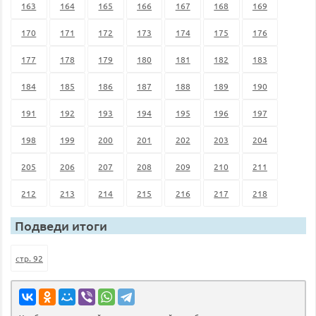
163
164
165
166
167
168
169
170
171
172
173
174
175
176
177
178
179
180
181
182
183
184
185
186
187
188
189
190
191
192
193
194
195
196
197
198
199
200
201
202
203
204
205
206
207
208
209
210
211
212
213
214
215
216
217
218
Подведи итоги
стр. 92