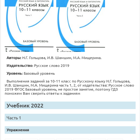
Авторы:
Н.Г. Гольцова, И.В. Шамшин, М.А. Мищерина.
Издательство:
Русское слово 2019
Уровень:
Базовый уровень
Выполнения заданий за 10‐11 класс по Русскому языку Н.Г. Гольцова,
И.В. Шамшин, М.А. Мищерина часть 1, 2, от издательства: Русское слово
2019 ФГОС Базовый уровень, не простое занятие, поэтому ГДЗ
поможем Вам сверить ответы к заданиям
Учебник 2022
Часть 1
Упражнения