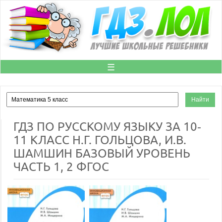
☰
ГДЗ ПО РУССКОМУ ЯЗЫКУ ЗА 10‐
11 КЛАСС Н.Г. ГОЛЬЦОВА, И.В.
ШАМШИН БАЗОВЫЙ УРОВЕНЬ
ЧАСТЬ 1, 2 ФГОС