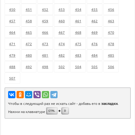
450
451
452
453
454
455
456
457
458
459
460
461
462
463
464
465
466
467
468
469
470
471
472
473
474
475
476
478
479
480
481
482
483
484
485
488
492
498
502
504
505
506
507
Чтобы в следующий раз не искать сайт - добавь его в
закладки
.
Нажми на клавиатуре