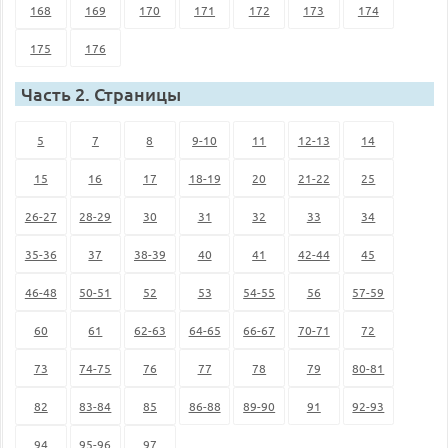
168
169
170
171
172
173
174
175
176
Часть 2. Страницы
5
7
8
9-10
11
12-13
14
15
16
17
18-19
20
21-22
25
26-27
28-29
30
31
32
33
34
35-36
37
38-39
40
41
42-44
45
46-48
50-51
52
53
54-55
56
57-59
60
61
62-63
64-65
66-67
70-71
72
73
74-75
76
77
78
79
80-81
82
83-84
85
86-88
89-90
91
92-93
94
95-96
97