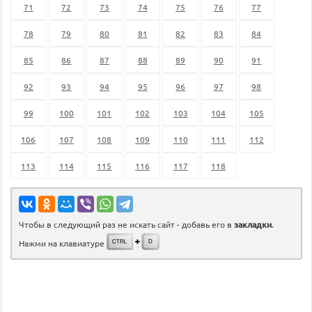
71
72
73
74
75
76
77
78
79
80
81
82
83
84
85
86
87
88
89
90
91
92
93
94
95
96
97
98
99
100
101
102
103
104
105
106
107
108
109
110
111
112
113
114
115
116
117
118
Чтобы в следующий раз не искать сайт - добавь его в
закладки
.
Нажми на клавиатуре