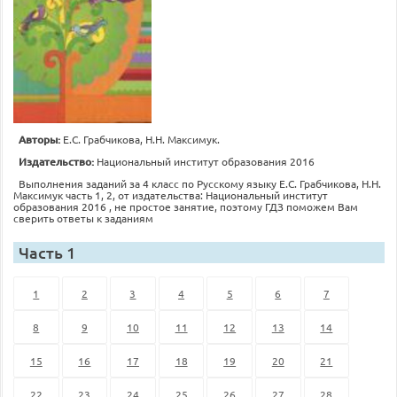
Авторы:
Е.С. Грабчикова, Н.Н. Максимук.
Издательство:
Национальный институт образования 2016
Выполнения заданий за 4 класс по Русскому языку Е.С. Грабчикова, Н.Н.
Максимук часть 1, 2, от издательства: Национальный институт
образования 2016 , не простое занятие, поэтому ГДЗ поможем Вам
сверить ответы к заданиям
Часть 1
1
2
3
4
5
6
7
8
9
10
11
12
13
14
15
16
17
18
19
20
21
22
23
24
25
26
27
28