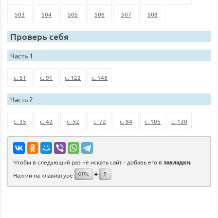
503
504
505
506
507
508
Проверь себя
Часть 1
с. 51
с. 91
с. 122
с. 148
Часть 2
с. 35
с. 42
с. 52
с. 72
с. 84
с. 105
с. 130
Чтобы в следующий раз не искать сайт - добавь его в
закладки
.
Нажми на клавиатуре