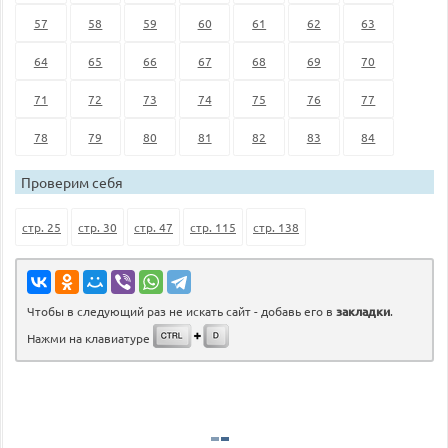
57
58
59
60
61
62
63
64
65
66
67
68
69
70
71
72
73
74
75
76
77
78
79
80
81
82
83
84
Проверим себя
стр. 25
стр. 30
стр. 47
стр. 115
стр. 138
Чтобы в следующий раз не искать сайт - добавь его в
закладки
.
Нажми на клавиатуре