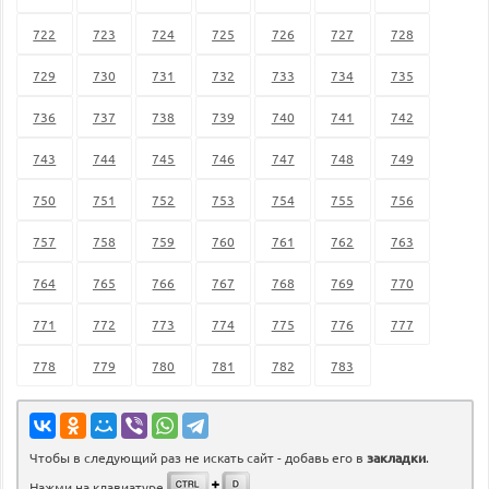
722
723
724
725
726
727
728
729
730
731
732
733
734
735
736
737
738
739
740
741
742
743
744
745
746
747
748
749
750
751
752
753
754
755
756
757
758
759
760
761
762
763
764
765
766
767
768
769
770
771
772
773
774
775
776
777
778
779
780
781
782
783
Чтобы в следующий раз не искать сайт - добавь его в
закладки
.
Нажми на клавиатуре