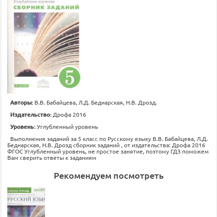
Авторы:
В.В. Бабайцева, Л.Д. Беднарская, Н.В. Дрозд.
Издательство:
Дрофа 2016
Уровень:
Углубленный уровень
Выполнения заданий за 5 класс по Русскому языку В.В. Бабайцева, Л.Д.
Беднарская, Н.В. Дрозд сборник заданий , от издательства: Дрофа 2016
ФГОС Углубленный уровень, не простое занятие, поэтому ГДЗ поможем
Вам сверить ответы к заданиям
Рекомендуем посмотреть