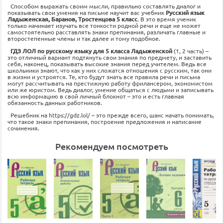
Способом выражать своим мысли, правильно составлять диалог и
показывать свои умения на письме научит вас учебник
Русский язык
Ладыженская, Баранов, Тростенцова 5 класс
. В это время ученик
только начинает изучать все тонкости родной речи и еще не может
самостоятельно расставлять знаки препинания, различать главные и
второстепенные члены и так далее и тому подобное.
ГДЗ ЛОЛ по русскому языку для 5 класса Ладыженской
(1, 2 часть) –
это отличный вариант подтянуть свои знания по предмету, и заставить
себя, наконец, показывать высокие знания перед учителем. Ведь все
школьники знают, что как у них сложатся отношения с русским, так они
в жизни и устроятся. Те, кто будут знать все правила речи и письма
могут рассчитывать на престижную работу фрилансером, экономистом
или же юристом. Ведь диалог, умение общаться с людьми и записывать
всю информацию в свой личный блокнот – это и есть главная
обязанность данных работников.
Решебник на https://gdz.lol/ – это прежде всего, шанс начать понимать,
что такое знаки препинания, построение предложения и написание
сочинения.
Рекомендуем посмотреть