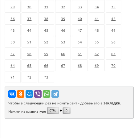
29
30
31
32
33
34
35
36
37
38
39
40
41
42
43
44
45
46
47
48
49
50
51
52
53
54
55
56
57
58
59
60
61
62
63
64
65
66
67
68
69
70
71
72
73
Чтобы в следующий раз не искать сайт - добавь его в
закладки
.
Нажми на клавиатуре