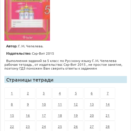
Автор:
Г. М. Чепелева.
Издательство:
Сэр-Вит 2015
Выполнения заданий за 5 класс по Русскому языку Г. М. Чепелева
рабочая тетрадь , от издательства: Сэр-Вит 2015 , не простое занятие,
поэтому ГДЗ поможем Вам сверить ответы к заданиям
Страницы тетради
1
2
3
4
5
6
7
8
9
10
11
12
13
14
15
16
17
18
19
20
21
22
23
24
25
26
27
28