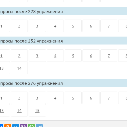
просы после 228 упражнения
1
2
3
4
5
6
7
просы после 252 упражнения
1
2
3
4
5
6
7
13
14
просы после 276 упражнения
1
2
3
4
5
6
7
13
14
15