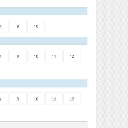
8
9
10
8
9
10
11
12
8
9
10
11
12