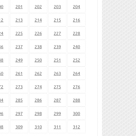
00
201
202
203
204
12
213
214
215
216
24
225
226
227
228
36
237
238
239
240
48
249
250
251
252
60
261
262
263
264
72
273
274
275
276
84
285
286
287
288
96
297
298
299
300
08
309
310
311
312