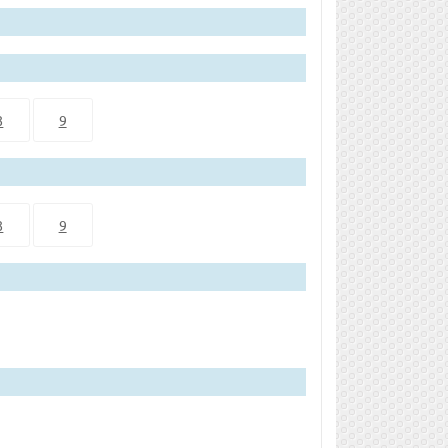
8
9
8
9