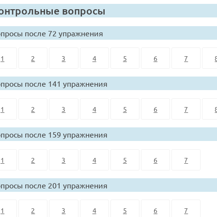
онтрольные вопросы
просы после 72 упражнения
1
2
3
4
5
6
7
просы после 141 упражнения
1
2
3
4
5
6
7
просы после 159 упражнения
1
2
3
4
5
6
7
просы после 201 упражнения
1
2
3
4
5
6
7