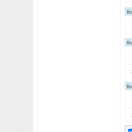
Во
Во
Во